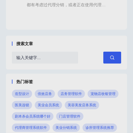
，实
都有考虑过代理分销，或者正在使用代理商
入瓶
商家
模式，代理商主要指的是企业长期合作输送
转型
渠道
客源或布局多渠道销售的媒介，随着软件工
业和
于美
具的发展，企业和商家也为了更高效的管理
用的
需要
代理渠道，代理商管理系统就成为了常用的
资源
道分
运营工具之一。它帮助我们解决代理商的管
和商
搜索文章
理商
理问题，同时也更好的实现模式的落地，提
道分
，那
高企业经营和管理效率。那么代理商管理系
重要
模式
统怎么开发或购买？有什么功能更重要呢？
渠道
一、信息和标准化管理
裂变
热门标签
造型设计
倍效店务
店务管理软件
宠物店收银管理
医美连锁
美业会员系统
美容美发店务系统
剧本杀会员系统哪个好
门店管理软件
代理商管理系统软件
美业分销系统
诊所管理系统推荐