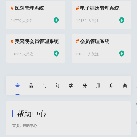
#
医院管理系统
#
电子病历管理系统
14770 人关注
19131 人关注
#
美容院会员管理系统
#
会员管理系统
13227 人关注
21651 人关注
全
品
门
订
客
分
用
店
商
部
牌
店
单
户
销
户
铺
品
帮助中心
管
管
管
营
渠
裂
设
管
首页
/
帮助中心