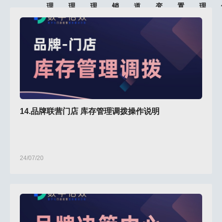
理
理
理
销
道
变
置
理
管
理
14.品牌联营门店 库存管理调拨操作说明
24/07/20