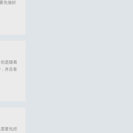
要先做好
s
营系统,会员管理系统软件,门店会员系统,会员收银系统,会员管理系统功能,会员管理工
。但是随着
户，并且客
门店的经营
管理系统软件,门店会员管理系统,门店会员系统,会员收银系统,美业会员管理系统,美容
就需要先挖