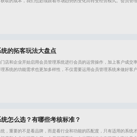
客获取的成本，我们也必须跟着市场趋势的变化而转变经营模式。会员管
意度，实现客户留存，并且为门店提供稳定的营收。但是很多门店并没有
该怎么做才能充分发挥客户价值？实现
务官网,倍效店务会员系统,会员管理系统,会员管理软件,会员系统,会员管理软件推荐,会
系统的拓客玩法大盘点
的门店和企业开始启用会员管理系统进行会员的运营操作，加上客户成交
管理系统的功能需求也更加多样性，不仅需要运用会员管理系统来做好客
，并且还开始了运用会员管理系统挖掘客户消费价值和社交营销价值，用
好客户复购率的提升，激励客户主动传播裂变，拓宽门店的获客入口。同
不善用软件工具，比如会员管理系统怎么选择更合
务官网,倍效店务会员系统,会员管理系统,会员系统推荐,会员管理软件,会员管理系统推荐
系统怎么选？有哪些考核标准？
系统，重要的不是看品牌，而是看行业和功能的匹配度，只有适用的系统