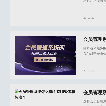
增长、均衡新
够提高客户满
力，会员运营
23/10/23
倍效店务,倍效店
会员管理
随着越来越多
我们对于会员
费收银的管理
员管理工具做
企业和门店并
23/10/20
倍效店务,倍效店
会员管理
选择会员管理