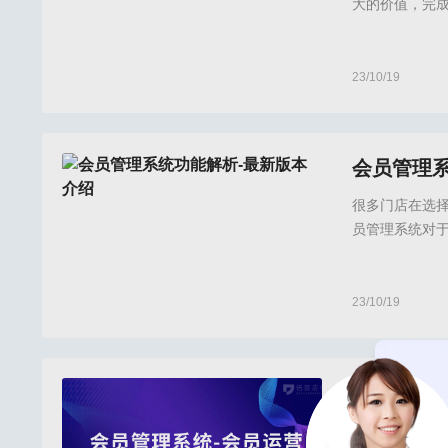
大的价值，完
为门店提供会
存率。那么具
23/10/19
倍效店务,倍效店
会员管理
很多门店在选
员管理系统对
择？为了避免
要首先进行应
员
23/10/19
倍效店务,倍效店
会员管理系
会员运营对于