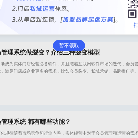
周期和提升复购率，做好会员运营的本质在于提高客户满意度和服务效率
？本文就从会员管理的视角进行剖析，一方面介绍会员运营优化方向，另
能。文章较长建议点赞收藏。一、如何实现会员高效运营？会员运营我们
思路。1.提高会员满意度通过精细化的会员运
务官网,倍效店务会员系统,会员系统,会员管理系统,会员管理软件,会员管理系统推荐,
暂不领取
员管理系统做裂变？介绍三种裂变模型
逐渐成为实体门店经营必备软件，并且随着互联网软件市场的迭代，会员
能，满足门店或企业更多的需求，比如会员裂变、私域营销、品牌推广等
管理系统，也有着不同的具体功能，如何运用系统中的功能实现客户裂变
种裂变模型，帮你灵活运用会员管理系统，挖掘客户价值！一、产品裂变
企业的产品或服务作为裂变钩子，设计特有的价
务官网,会员管理,会员管理系统,会员管理软件,会员管理系统推荐,美业会员系统,美业会
管理系统 都有哪些功能？
变化规律随着市场竞争和行业内卷，实体经营中对于会员管理和运营的需