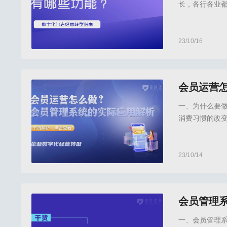
长，各行各业都
转型规划，我们
23/10/16
倍效店务,倍效店
会员运营
一、为什么要
消费习惯的改
户转化率也大
重心转变为提
23/10/14
会员管理,倍效店
会员管理
一、会员管理