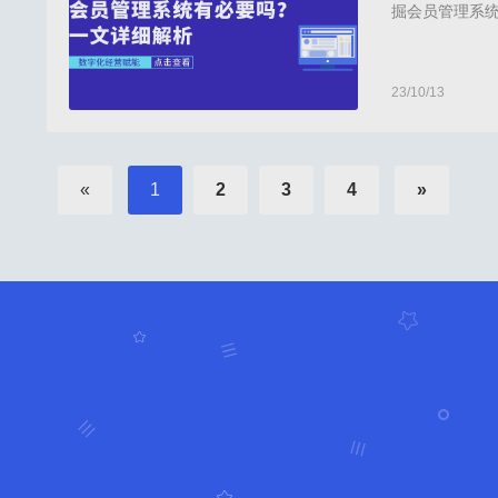
掘会员管理系
手分析：1.会
力，提升整体
的挖掘上，通
23/10/13
倍效店务,倍效店
«
1
2
3
4
»