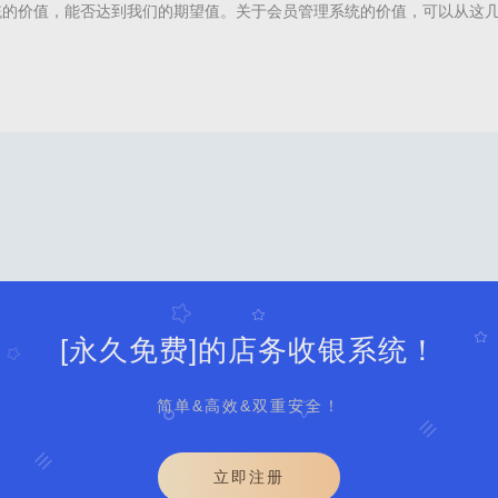
统的价值，能否达到我们的期望值。关于会员管理系统的价值，可以从这
员消费价值我们运用会员管理系统，首先是想要提高客户满意度，挖掘客
复购率和业绩增长。那么会员管理系统的应用，首要的价值就在于对于会
过会员信息管理、营销活动管理等工具，可提升客
务官网,会员系统,会员管理系统,会员管理系统推荐,为什么要用会员管理系统,会员管理
[永久免费]的店务收银系统！
简单&高效&双重安全！
立即注册