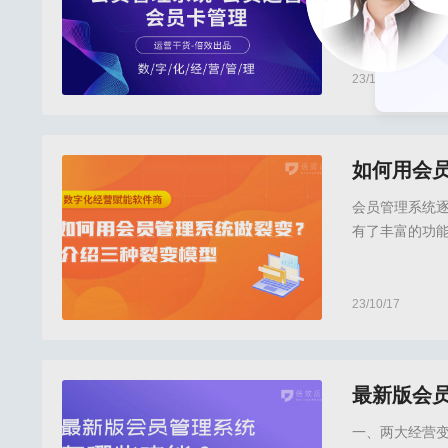
延长客户消费
哪些方面入手
会员系统的赋
这两个方向找找
23/10/18
倍效店务,倍效店
如何用会
会员管理系统
有了丰富的功
软件商的会员
本文将介绍三
的是运用门店/
23/10/17
倍效店务,倍效店
最新版会员
一、两大经营