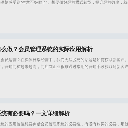
深刻感受到“生意不好做了”。想要做好经营模式转型，提升经营效率，就
可以从这两大实体经营趋势中找到一些转型思路。1.运营重心的转移&nb
务官网,会员管理系统,会员管理系统推荐,会员管理软件,美业会员系统,会员运营,会员运
怎么做？会员管理系统的实际应用解析
做会员运营？在实体日常经营中，我们无法脱离的话题是如何获取新客户
变，营销门槛越来越高，门店或企业很难通过常用的营销手段获取到新客
打折扣，这些情况都归因于互联网化的普及，以及营销模式的转型，很多
升复购率，挖掘老客户的消费价值。因
务,倍效店务官网,会员管理系统,会员系统推荐,会员管理软件,会员管理系统哪个好,会员
系统有必要吗？一文详细解析
系统的应用价值想要判断会员管理系统的必要性，有没有购买的必要，那