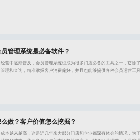
会员管理系统是必备软件？
体经营中逐渐普及，会员管理系统也成为很多门店必备的工具之一，它除
的管理和查询，精准掌握客户消费偏好，并且也能够提供各种会员运营工
为门店经营提效。但是具体会员管理系统对门店有哪些实际价值和作用？
管理系统我们应该怎么选择？这些疑问
效店务,倍效店务会员系统,会员系统,会员卡系统,会员管理系统,会员管理软件,会员卡管
怎么做？客户价值怎么挖掘？
客成本越来越高，这是近几年来大部分门店和企业都深有体会的情况，为