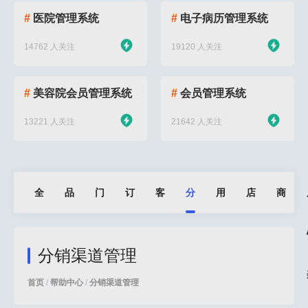
#
医院管理系统
#
电子病历管理系统
14762 人关注
19120 人关注
#
美容院会员管理系统
#
会员管理系统
13221 人关注
21642 人关注
全
品
门
订
客
分
用
店
商
部
牌
店
单
户
销
户
铺
品
分销渠道管理
管
管
管
营
渠
裂
设
管
首页
/
帮助中心
/
分销渠道管理