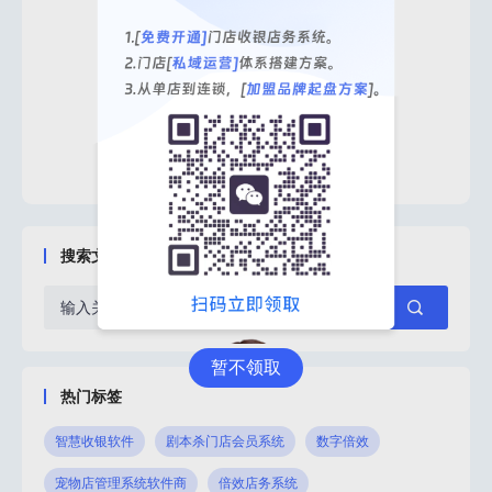
拨操
13.品牌决策中心使用场景功能介
1
绍
搜索文章
暂不领取
热门标签
智慧收银软件
剧本杀门店会员系统
数字倍效
宠物店管理系统软件商
倍效店务系统