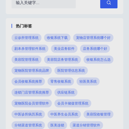
呢？
渠道管理系统作为企业管理渠道资源和运营
呢？
裂变的重要工具之一，
能就
热门标签
云诊所管理系统
收银系统下载
宠物店管理系统哪个好
剧本杀管理软件系统
美业店务软件
店务系统哪个好
美容院管理系统
美容院店务管理系统
收银系统怎么选
宠物医院管理系统品牌
医院管理信息系统
会员收银系统推荐
零售收银系统
轻医美系统
连锁门店管理系统推荐
供应链系统
宠物医院会员管理软件
会员卡储值管理系统
中医诊所病历系统
中医养生会员系统
美容院收银管理
分销渠道管理系统
医美连锁
渠道分销管理软件