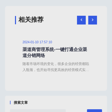
相关推荐
2024-01-10 17:57:10
2024
哪
渠道商管理系统-一键打通企业渠
美
道分销网络
么
时候
随着市场环境的变化，很多企业的经营都陷
美业
理商
入瓶颈，也开始寻找更高效的经营模式实现
由于
输送
转型，其中运用渠道资源开拓获客入口的企
营模
件工
业和行业也越来越多，渠道分销作为一种常
很多
管理
用的裂变模式，解决了当下市场环境中客户
管理
用的
资源少、转化难等问题，同时也考验了企业
具，
的管
和商家的应变能力，为了确保快速地打通渠
理和
搜索文章
，提
道分销网络，选择高效的渠道管理系统非常
代理
理系
重要，那么我们该如何进行系统的筛选呢？
行系