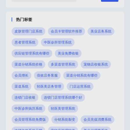
运营
呢？1.代理&渠道管理系统中较为重要的功
么代
能就是对代理
和功
热门标签
皮肤管理门店系统
会员卡管理软件推荐
美业店务系统
患者管理系统
中医诊所管理系统
供应链管理系统有哪些
美业免费收银
渠道分销系统价格
多渠道管理系统
宠物店收银系统
会员增长
倍效店务客服
渠道分销系统有哪些
渠道系统
轻医美店务管理
门店运营系统
连锁门店收银
连锁门店管理系统哪个好
中医诊所病历系统
轻医美管理系统
会员管理系统免费版
分销系统裂变
会员充值消费系统