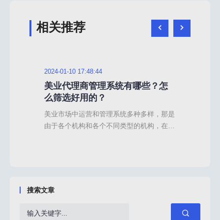
相关推荐
2024-01-10 17:48:44
2024
业渠
美业代理商管理系统有哪些？怎
代
么筛选好用的？
销
都陷
美业市场中运营和管理系统多种多样，那是
代理
实现
由于各个机构和各个不同类型的机构，在经
近几
的企
营模式上的差异化，其中代理商分销模式在
体企
种常
很多美业品牌方和机构中较为常用，代理商
会希
客户
管理系统作为提高代理模式的运营效率的工
的布
企业
具，也深受美业机构的重用。为了更好地管
业、
通渠
理和运营代理业务，筛选出一款好用的美业
通过
搜索文章
非常
代理商管理系统变得尤为重要。那么怎么进
销模
呢？
行系统的筛选？有哪些功能更重要更好用
管理