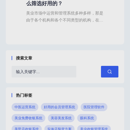
么筛选好用的？
销
都陷
美业市场中运营和管理系统多种多样，那是
代理
实现
由于各个机构和各个不同类型的机构，在经
近几
的企
营模式上的差异化，其中代理商分销模式在
体企
种常
很多美业品牌方和机构中较为常用，代理商
会希
客户
管理系统作为提高代理模式的运营效率的工
的布
企业
具，也深受美业机构的重用。为了更好地管
业、
通渠
理和运营代理业务，筛选出一款好用的美业
通过
搜索文章
非常
代理商管理系统变得尤为重要。那么怎么进
销模
呢？
行系统的筛选？有哪些功能更重要更好用
管理
运营
呢？1.代理&渠道管理系统中较为重要的功
么代
能就是对代理
和功
热门标签
中医运营系统
好用的会员管理系统
医院管理软件
美业免费收银系统
美容美发系统
眼科系统
美甲店收银系统
实体店裂变方案
美业收银管理系统