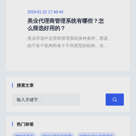
2024-01-10 17:48:44
2024
业渠
美业代理商管理系统有哪些？怎
代
么筛选好用的？
销
都陷
美业市场中运营和管理系统多种多样，那是
代理
实现
由于各个机构和各个不同类型的机构，在经
近几
的企
营模式上的差异化，其中代理商分销模式在
体企
种常
很多美业品牌方和机构中较为常用，代理商
会希
客户
管理系统作为提高代理模式的运营效率的工
的布
企业
具，也深受美业机构的重用。为了更好地管
业、
通渠
理和运营代理业务，筛选出一款好用的美业
通过
搜索文章
非常
代理商管理系统变得尤为重要。那么怎么进
销模
呢？
行系统的筛选？有哪些功能更重要更好用
管理
运营
呢？1.代理&渠道管理系统中较为重要的功
么代
能就是对代理
和功
热门标签