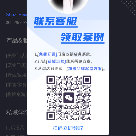
Shuzi Beixiao
豫ICP备2022005306号
产品&服务
[美业门店]店务&收银解决方案
[宠物门店]店务&收银解决方案
[养生/足浴]店务&收银解决方案
[零售/零食]店务&收银解决方案
[棋牌桌游]店务&收银解决方案
私域学院
门店运营